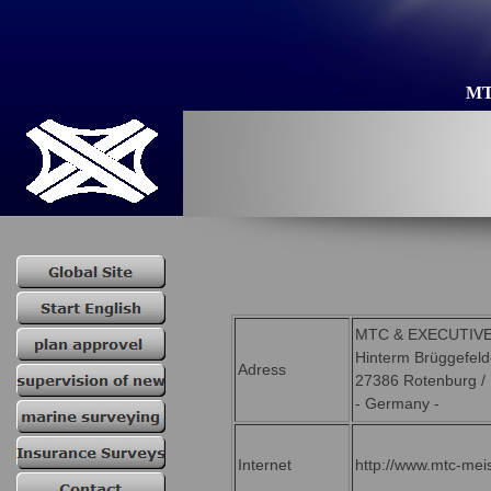
MT
MTC & EXECUTIV
Hinterm Brüggefeld
Adress
27386 Rotenburg 
- Germany -
Internet
http://www.mtc-meis